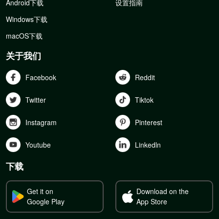
Android下载
设置指南
Windows下载
macOS下载
关于我们
Facebook
Reddit
Twitter
Tiktok
Instagram
Pinterest
Youtube
Linkedln
下载
Get it on
Download on the
Google Play
App Store